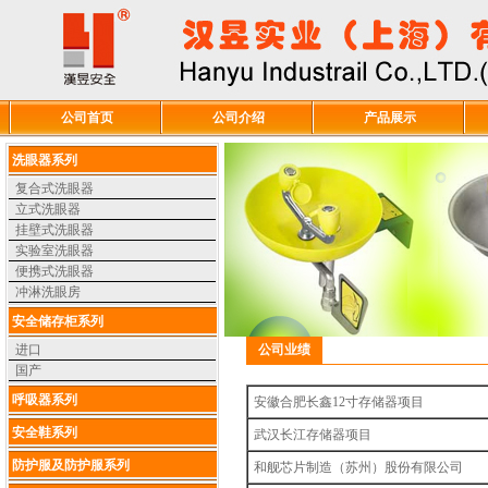
公司首页
公司介绍
产品展示
洗眼器系列
复合式洗眼器
立式洗眼器
挂壁式洗眼器
实验室洗眼器
便携式洗眼器
冲淋洗眼房
安全储存柜系列
进口
公司业绩
国产
呼吸器系列
安徽合肥长鑫12寸存储器项目
安全鞋系列
武汉长江存储器项目
防护服及防护服系列
和舰芯片制造（苏州）股份有限公司