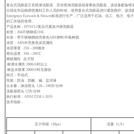
复合式洗眼器又名喷淋洗眼器、安全喷淋洗眼器或者事故洗眼器，该设备配备喷
出现化学品物质喷溅到工作人员的时候，使用复合式洗眼器进行紧急救护。该洗眼器按照美国
Emergency Eyewash & Shower标准进行生产，广泛适用于石油、化工、电
的工作场所使用。
产品名称：HY613-J复合式紧急冲淋洗眼器
材质：304不锈钢或316L
外形：带不锈钢脚踏亮黄色ABS塑料/环氧树脂
涂层：ABS外亮黄色涂层属性
涂层厚度 250—300微米
熔化温度 184—186℃
燃烧属性 自灭型
耐沸水属性 2000小时以上
耐盐水喷雾 2000小时无腐蚀
样式：手动式
性能：防油，防酸、碱、盐溶液
出水量：淋浴喷头 120—180升/分钟
洗眼器喷头 12升/分钟
执行标准：ANSI Z358.1-2019
技术指标：
压力等级（Mpa）
流量（L/S）